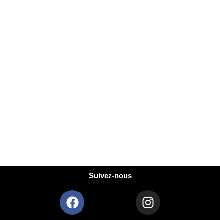
Suivez-nous
F
I
a
n